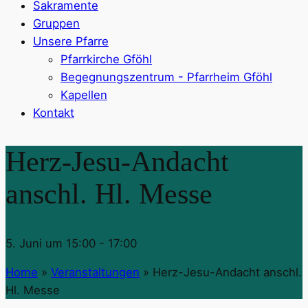
Sakramente
Gruppen
Unsere Pfarre
Pfarrkirche Gföhl
Begegnungszentrum - Pfarrheim Gföhl
Kapellen
Kontakt
Herz-Jesu-Andacht
anschl. Hl. Messe
5. Juni um 15:00
-
17:00
Home
»
Veranstaltungen
»
Herz-Jesu-Andacht anschl.
Hl. Messe