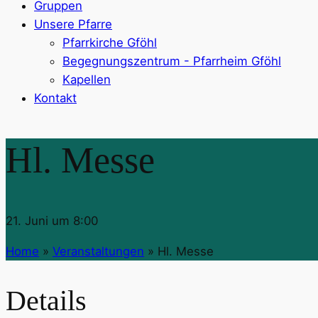
Gruppen
Unsere Pfarre
Pfarrkirche Gföhl
Begegnungszentrum - Pfarrheim Gföhl
Kapellen
Kontakt
Hl. Messe
21. Juni um 8:00
Home
»
Veranstaltungen
»
Hl. Messe
Details